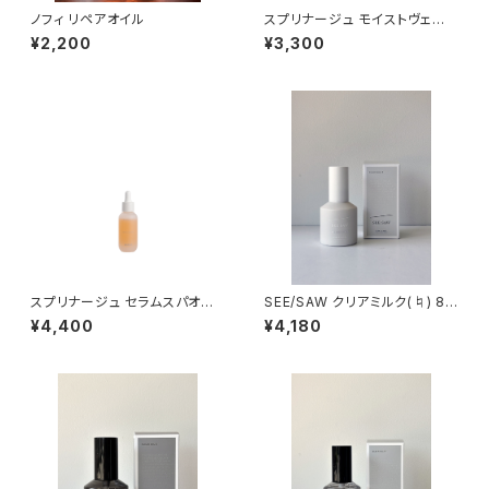
ノフィ リペアオイル
スプリナージュ モイストヴェー
ル ミスト 120ml
¥2,200
¥3,300
スプリナージュ セラムスパオイ
SEE/SAW クリアミルク(♮) 80
ル 40ml
ml
¥4,400
¥4,180