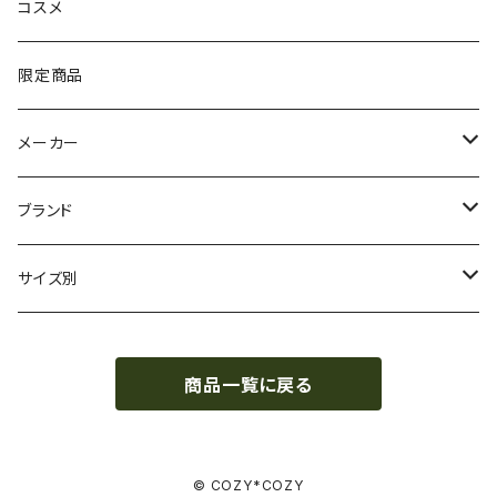
カラーやブリーチの傷み
硬毛・太毛
オイル
コスメ
アイロン使いの熱の傷み
カラーやブリーチの傷み
クリーム
限定商品
自然なハリ・コシ
アイロン使いの熱の傷み
ワックス
メーカー
ふっくらボリューム
自然なハリ・コシ
ヘアスプレー
アリミノ
ブランド
髪と地肌に優しい
ふっくらボリューム
ジェル
ルベル
COREME
サイズ別
メンズ
イオニート
SEE/SAW
レギュラーサイズ
商品一覧に戻る
スキャルプローション
ナプラ
スピルナージュ
500ml~800ml／ポンプボトル
オラフレックス
イオニート
1000ml／ポンプボトル
© COZY*COZY