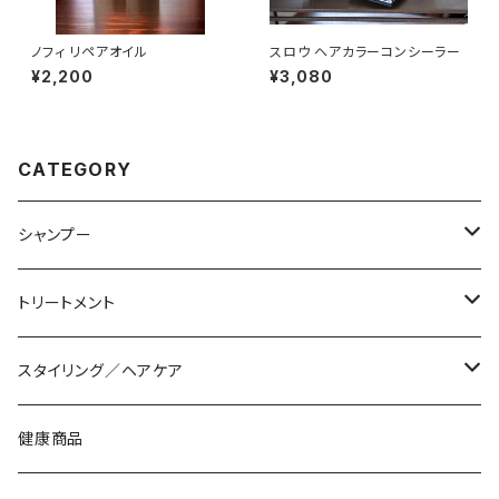
ノフィ リペアオイル
スロウ ヘアカラーコンシーラー
¥2,200
¥3,080
CATEGORY
シャンプー
軟毛・細毛
トリートメント
普通毛
軟毛・細毛
スタイリング／ヘアケア
硬毛・太毛
普通毛
ミルク
健康商品