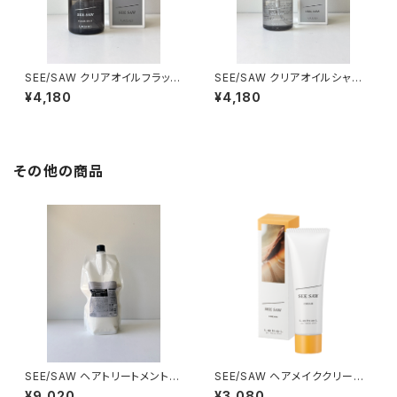
SEE/SAW クリアオイルフラット
SEE/SAW クリアオイルシャー
(♭) 80ml
プ(♯) 80ml
¥4,180
¥4,180
その他の商品
SEE/SAW ヘアトリートメントB
SEE/SAW ヘアメイククリーム
ALANCE 800ml (REFILL)
60g
¥9,020
¥3,080