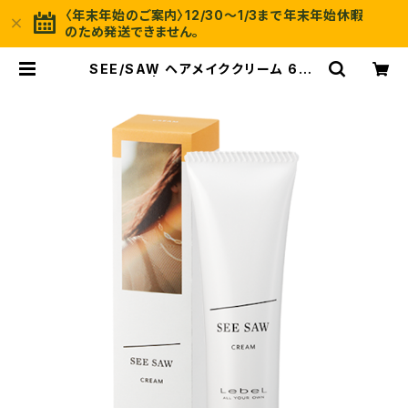
〈年末年始のご案内〉12/30〜1/3まで年末年始休暇
のため発送できません。
SEE/SAW ヘアメイククリーム 60g
| COZY*COZY