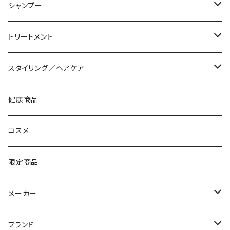
シャンプー
軟毛・細毛
トリートメント
普通毛
軟毛・細毛
スタイリング／ヘアケア
硬毛・太毛
普通毛
ミルク
健康商品
カラーやブリーチの傷み
硬毛・太毛
オイル
コスメ
アイロン使いの熱の傷み
カラーやブリーチの傷み
クリーム
限定商品
自然なハリ・コシ
アイロン使いの熱の傷み
ワックス
メーカー
ふっくらボリューム
自然なハリ・コシ
ヘアスプレー
アリミノ
ブランド